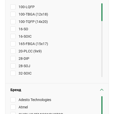
100-LQFP
100-TBGA (12x18)
100-TQFP (14x20)
16-SO
16-SOIC
165-FBGA (15x17)
20-PLCC (9x9)
28-DIP
28-SOJ
32-SOIC
32-SOJ
32-TQFP
Бренд
32-TQFP (7x7)
Adesto Technologies
44-TSOP
Atmel
44-TSOP II