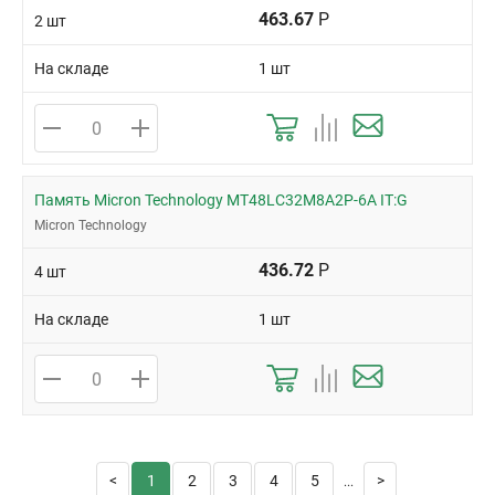
463.67
Р
2 шт
На складе
1 шт
Память Micron Technology MT48LC32M8A2P-6A IT:G
Micron Technology
436.72
Р
4 шт
На складе
1 шт
1
2
3
4
5
...