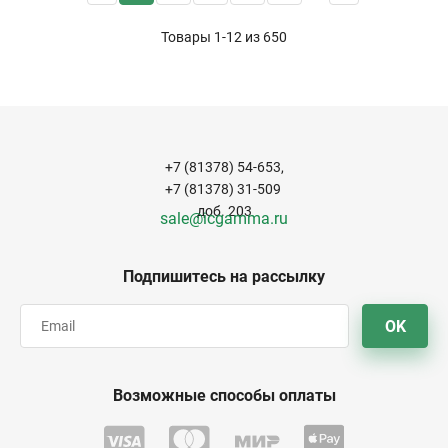
Товары 1-12 из
650
+7 (81378) 54-653,
+7 (81378) 31-509
доб. 203
sale@icgamma.ru
Подпишитесь на рассылку
OK
Возможные способы оплаты