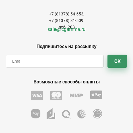
+7 (81378) 54-653,
+7 (81378) 31-509
доб. 203
sale@icgamma.ru
Подпишитесь на рассылку
OK
Возможные способы оплаты