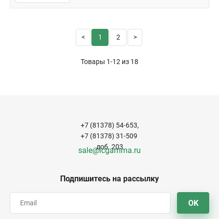
1
2
Товары 1-12 из
18
+7 (81378) 54-653,
+7 (81378) 31-509
доб. 203
sale@icgamma.ru
Подпишитесь на рассылку
OK