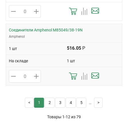
Соединители Amphenol M85049/38-19N
Amphenol
516.05
Р
1 шт
На складе
1 шт
1
2
3
4
5
...
Товары 1-12 из
79