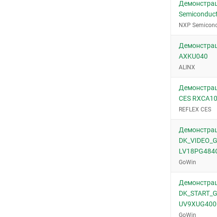
Демонстра
Semiconduc
NXP Semicond
Демонстрац
AXKU040
ALINX
Демонстра
CES RXCA1
REFLEX CES
Демонстрац
DK_VIDEO_
LV18PG484C
GoWin
Демонстрац
DK_START_
UV9XUG400C
GoWin