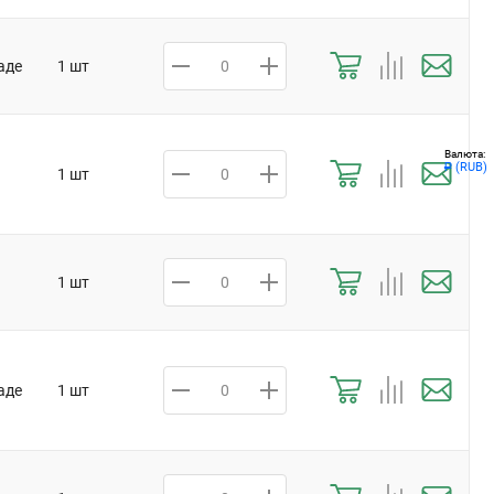
аде
1 шт
Валюта:
(RUB)
Р
1 шт
1 шт
аде
1 шт