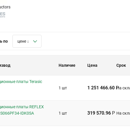
ctors
ь по
цене ↓
извод
Наличие
Цена
Срок
ионные платы Terasic
1 251 466.60
Р
1 шт
На скл
ционные платы REFLEX
319 570.96
Р
S066PF34-IDK0SA
1 шт
На скл