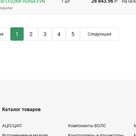
26 843.96
Р
tor LFD2NX-VERSA-EVN
1 шт
На скл
onductor
1
2
3
4
5
ая
Следующая
Каталог товаров
АЦП/ЦАП
Компоненты ВОЛС
Встраиваемые модули
Контроллеры и процессоры