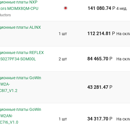
ционные платы NXP
141 080.74
Р
tors MCIMX8QM-CPU
4 нед.
uctors
ионные платы ALINX
112 214.81
Р
1 шт
На скл
ционные платы REFLEX
84 465.70
Р
0S027PF34-SOM00L
2 шт
На скл
ионные платы GoWin
GW2A-
43 281.47
Р
8I7_V1.2
ионные платы GoWin
GW2AN-
34 317.70
Р
1 шт
На скл
7I6_V1.0