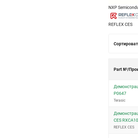
NXP Semicondu
REFLEX CES
Сортироват
Part №/Про
Демонстрац
P0647
Terasic
Демонстра
CES RXCA10
REFLEX CES