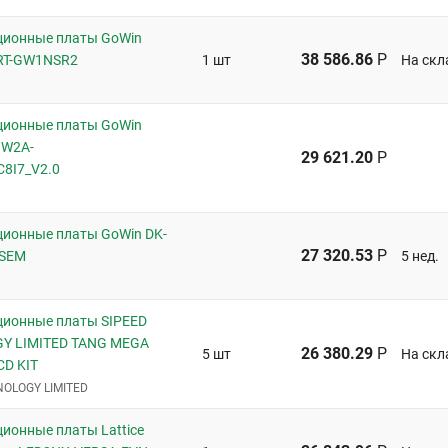
ионные платы GoWin
38 586.86
Р
RT-GW1NSR2
1 шт
На скл
ионные платы GoWin
GW2A-
29 621.20
Р
8I7_V2.0
ионные платы GoWin DK-
27 320.53
Р
SSEM
5 нед.
ионные платы SIPEED
Y LIMITED TANG MEGA
26 380.29
Р
5 шт
На скл
CD KIT
NOLOGY LIMITED
ионные платы Lattice