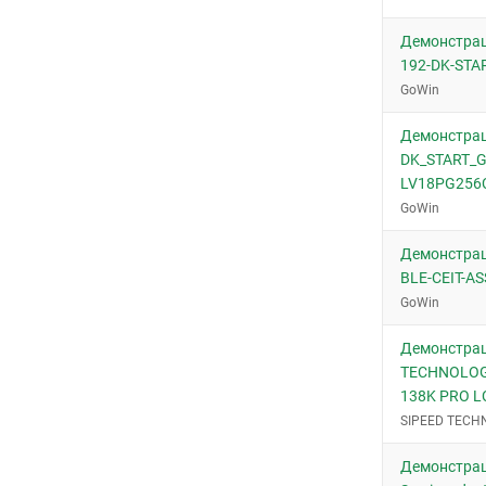
Демонстрац
192-DK-STA
GoWin
Демонстрац
DK_START_
LV18PG256C
GoWin
Демонстрац
BLE-CEIT-A
GoWin
Демонстрац
TECHNOLOG
138K PRO L
SIPEED TECH
Демонстрац