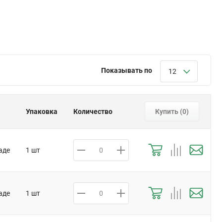
Показывать по
12
Упаковка
Количество
Купить (
0
)
аде
1 шт
аде
1 шт