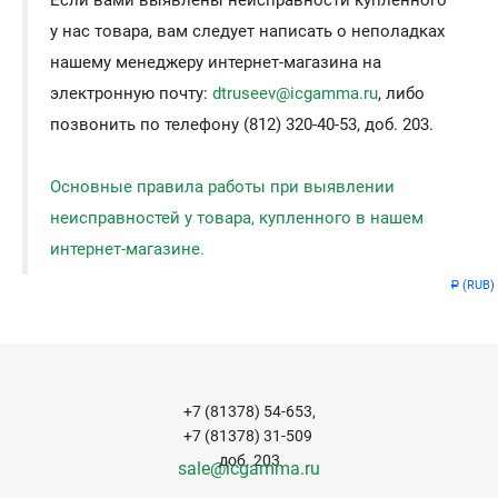
Если вами выявлены неисправности купленного
у нас товара, вам следует написать о неполадках
нашему менеджеру интернет-магазина на
электронную почту:
dtruseev@icgamma.ru
, либо
позвонить по телефону (812) 320-40-53, доб. 203.
Основные правила работы при выявлении
неисправностей у товара, купленного в нашем
интернет-магазине.
(RUB)
Р
+7 (81378) 54-653,
+7 (81378) 31-509
доб. 203
sale@icgamma.ru