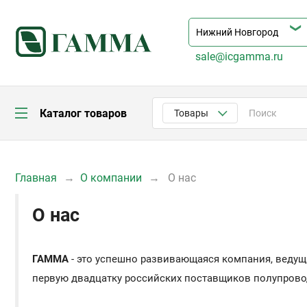
sale@icgamma.ru
Каталог товаров
Товары
Главная
О компании
О нас
О нас
ГАММА
- это успешно развивающаяся компания, веду
первую двадцатку российских поставщиков полупров