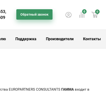
653,
0
0
Обратный звонок
509
елю
Поддержка
Производители
Контакты
гентства EUROPARTNERS CONSULTANTS
ГАММА
входит в