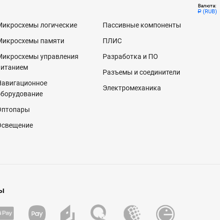
Валюта:
(RUB)
Р
Микросхемы логические
Пассивные компоненты
Микросхемы памяти
ПЛИС
Микросхемы управления
Разработка и ПО
питанием
Разъемы и соединители
Навигационное
Электромеханика
оборудование
Оптопары
Освещение
ы