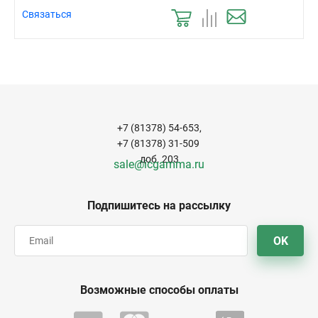
Связаться
+7 (81378) 54-653,
+7 (81378) 31-509
доб. 203
sale@icgamma.ru
Подпишитесь на рассылку
OK
Возможные способы оплаты