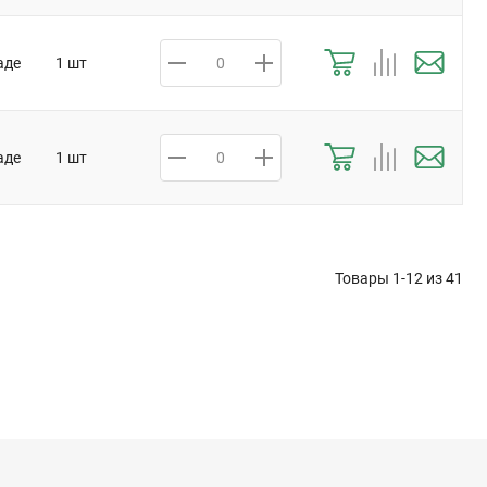
аде
1 шт
аде
1 шт
Товары 1-12 из
41