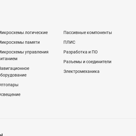
Микросхемы логические
Пассивные компоненты
Микросхемы памяти
ПЛИС
Микросхемы управления
Разработка и ПО
питанием
Разъемы и соединители
Навигационное
Электромеханика
оборудование
Оптопары
Освещение
ы