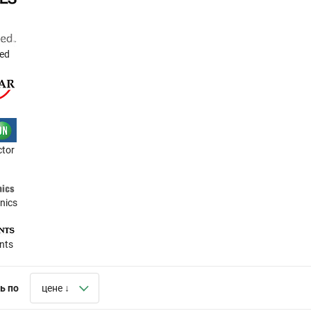
ted
tor
nics
nts
ь по
цене ↓