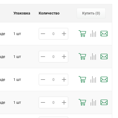
Упаковка
Количество
Купить (
0
)
аде
1 шт
аде
1 шт
аде
1 шт
аде
1 шт