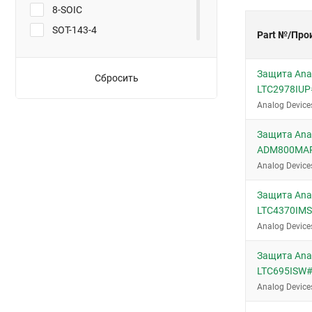
8-SOIC
SOT-143-4
Part №/Про
SOT-23-3
SOT-23-5
Защита Anal
Сбросить
LTC2978IU
SOT-23-8
Analog Device
TO-92-3
TSOT-23-6
Защита Anal
ADM800MA
TSOT-23-8
Analog Device
Защита Anal
LTC4370IM
Analog Device
Защита Anal
LTC695ISW
Analog Device