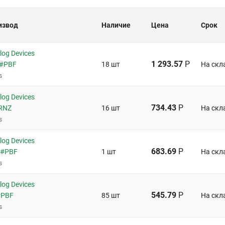
извод
Наличие
Цена
Срок
og Devices
1 293.57
Р
P#PBF
18 шт
На скл
s
og Devices
734.43
Р
RNZ
16 шт
На скл
s
og Devices
683.69
Р
S#PBF
1 шт
На скл
s
og Devices
545.79
Р
#PBF
85 шт
На скл
s