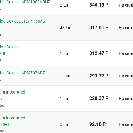
log Devices ADM1060ARUZ
346.13
Р
2 шт
На скл
s
og Devices LTC4416IMS-
317.81
Р
437 шт
На скл
s
og Devices
312.47
Р
PBF
1 шт
На скл
s
log Devices ADM707ARZ
293.77
Р
13 шт
На скл
s
m Integrated
220.37
Р
A+
1 шт
На скл
ted
m Integrated
92.18
Р
30+T
5 шт
На скл
ted