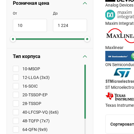
Розничная цена
Analog Devices
От
До
Maxim Integra
Maxlinear
Тип корпуса
ON Semiconduc
10-MSOP
12-LLGA (3x3)
16-SOIC
ST Microelectro
20-TSSOP-EP
28-TSSOP
Texas Instrume
40-LFCSP-VQ (6x6)
48-TQFP (7x7)
Сортироват
64-QFN (9x9)