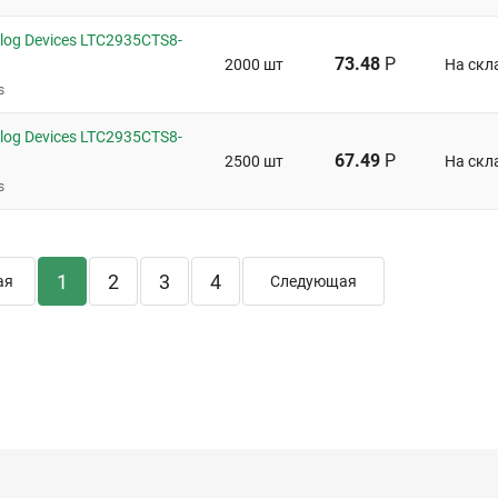
og Devices LTC2935CTS8-
73.48
Р
2000 шт
На скл
s
og Devices LTC2935CTS8-
67.49
Р
2500 шт
На скл
s
1
2
3
4
ая
Следующая