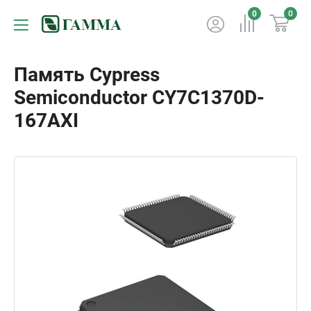
0
0
Память Cypress
Semiconductor CY7C1370D-
167AXI