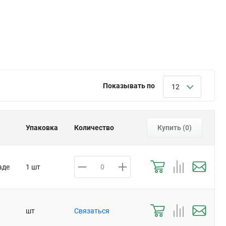
Показывать по
12
Упаковка
Количество
Купить (
0
)
аде
1 шт
шт
Связаться