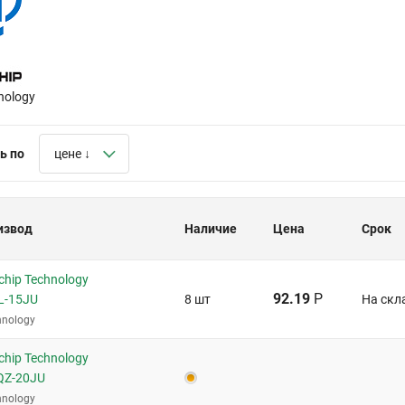
nology
ь по
цене ↓
извод
Наличие
Цена
Срок
hip Technology
92.19
Р
L-15JU
8 шт
На скл
hnology
hip Technology
QZ-20JU
hnology