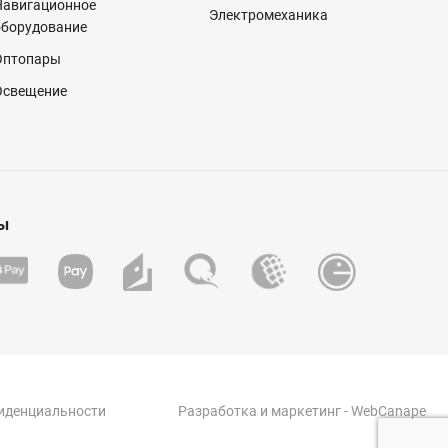
Навигационное
Электромеханика
оборудование
Оптопары
Освещение
ы
иденциальности
Разработка
и
маркетинг
- WebCanape