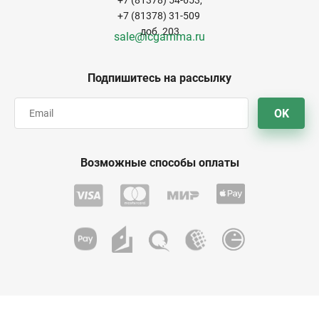
+7 (81378) 54-653,
+7 (81378) 31-509
доб. 203
sale@icgamma.ru
Подпишитесь на рассылку
OK
Возможные способы оплаты