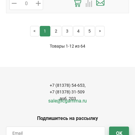
1
2
3
4
5
Товары 1-12 из
64
+7 (81378) 54-653,
+7 (81378) 31-509
доб. 203
sale@icgamma.ru
Подпишитесь на рассылку
OK