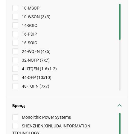
10-MSOP
10-WSON (3x3)
14-SOIC
16-PDIP
16-SOIC
24-WQFN (4x5)
32-NQFP (7x7)
4-UTQFN (1.6x1.2)
44-QFP (10x10)
48-TQFN (7x7)
8-DFN (2x2)
8-DIP
Бренд
8-MSOP
Monolithic Power Systems
8-SO
SHENZHEN XINLUDA INFORMATION
8-SO PowerPad
TECHNOLOGY