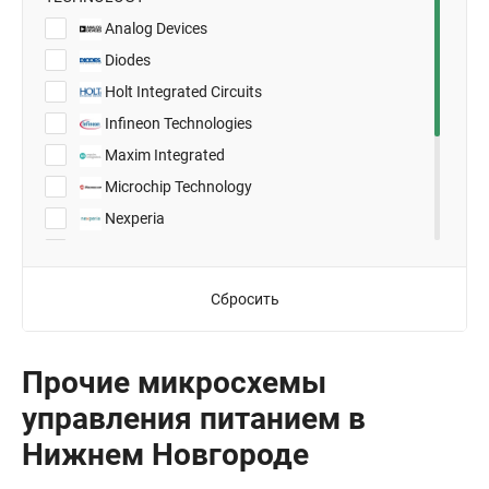
8-SOIC
Analog Devices
D2PAK
Diodes
PG-DSO-36
Holt Integrated Circuits
SOT-23-3
Infineon Technologies
SOT-23-5
Maxim Integrated
SOT-23-6
Microchip Technology
SOT-23-8
Nexperia
TO-236AB (SOT23)
NXP Semiconductors
TSOT-23-6
ON Semiconductor
Сбросить
ST Microelectronics
Texas Instruments
Прочие микросхемы
Vishay
управления питанием в
Нижнем Новгороде