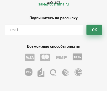
доб. 203
sale@icgamma.ru
Подпишитесь на рассылку
OK
Возможные способы оплаты