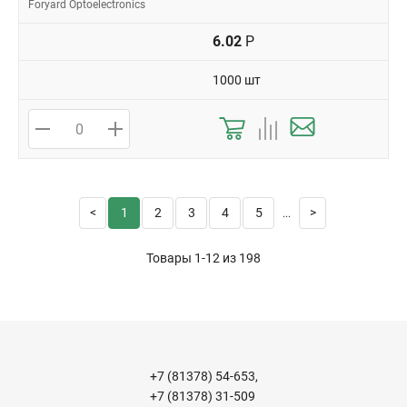
Foryard Optoelectronics
6.02
Р
1000 шт
1
2
3
4
5
...
Товары 1-12 из
198
+7 (81378) 54-653,
+7 (81378) 31-509