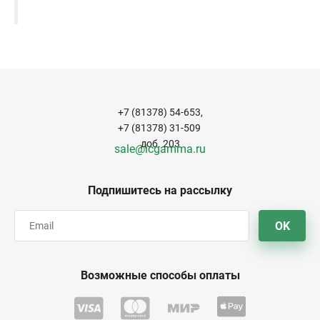
+7 (81378) 54-653,
+7 (81378) 31-509
доб. 203
sale@icgamma.ru
Подпишитесь на рассылку
OK
Возможные способы оплаты