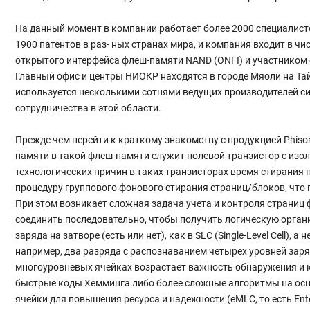
На данный момент в компании работает более 2000 специалисто
1900 патентов в раз- ных странах мира, и компания входит в ч
открытого интерфейса флеш-памяти NAND (ONFI) и участником сов
Главный офис и центры НИОКР находятся в городе Мяоли на Тай
используется несколькими сотнями ведущих производителей си
сотрудничества в этой области.
Прежде чем перейти к краткому знакомству с продукцией Phis
памяти в такой флеш-памяти служит полевой транзистор с изоли
технологических причин в таких транзисторах время стирания 
процедуру группового фонового стирания страниц/блоков, что 
При этом возникает сложная задача учета и контроля страни
соединить последовательно, чтобы получить логическую органи
заряда на затворе (есть или нет), как в SLC (Single-Level Cell),
например, два разряда с распознаванием четырех уровней заряда 
многоуровневых ячейках возрастает важность обнаружения и 
быстрые коды Хемминга либо более сложные алгоритмы на основ
ячейки для повышения ресурса и надежности (eMLC, то есть En