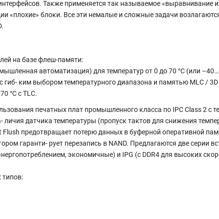
 интерфейсов. Также применяется так называемое «выравнивание и
и «плохие» блоки. Все эти немалые и сложные задачи возлагаютс
.
лей на базе флеш-памяти:
ленная автоматизация) для температур от 0 до 70 °C (или –40…+85 
с гиб- ким выбором температурного диапазона и памятью MLC / 3D
70 °C с TLC.
ьзования печатных плат промышленного класса по IPC Class 2 с те
а- личия датчика температуры (пропуск тактов для снижения темп
t Flush предотвращает потерю данных в буферной оперативной па
атором гаранти- рует перезапись в NAND. Предлагаются две серии
м энергопотреблением, экономичные) и IPG (с DDR4 для высоких ск
 типов: