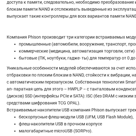
доступа к памяти, следовательно, необходимо преобразование
блокам памяти NAND и отслеживать выведенные из эксплуатаци
выпускает такие контроллеры для всех вариантов памяти NAND
Компания Phison производит три категории встраиваемых моду
промышленные (автомобили, вооружение, транспорт, промыш
коммерческие (медицина, автоматизация торговли, сети) 
бытовые (ПК, ноутбуки, гадже- ты) для температур от 0 до 
Уникальные особенности модулей обеспечиваются за счет испол
отбраковки по плохим блокам в NAND, стойкости к вибрации, н
с автоматическим перезапуском. Собственная технология Smar
ап- паратная цепь для этого – HWPLP – с танталовым конденс
(дисков) SSD (интерфейсы PCIe и SATA): ISC (без DRAM с низки
средствами шифрования TCG OPAL).
Встраиваемые накопители USB компания Phison выпускает трех
бескорпусные флеш-модули USB (UFM, USB Flash Module),
флеш-накопители USB в прочном корпусе
малогабаритные microUSB (SORPro).