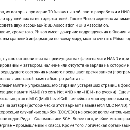
в, из которых примерно 70 % заняты в об- ласти разработки и НИО
исло крупнейших патентодержателей. Также Phison серьезно занима
ета двух ассоциаций: SD Association и UFS Association.
ване, кроме того, Phison имеет дочерние подразделения в Японии 
стем хранений информации по всему миру, можно считать Phison о
on, нужно остановиться на преимуществах флеш-памяти NAND и кри
рованным затвором, наличие или отсутствие заряда на котором инт
предыдущего состояния намного превышает время записи (программ
позво- лило такой памяти быстро работать.
ц флеш-памяти и упреждающего стирания устаревших страниц в фо
зацию памяти NAND (то есть Not AND, или «НЕ И» по-русски). Еще 
 а несколько, как в MLC (Multi-Level Cell – «ячейка с многоуровневы
на затворе (истори- чески этот вариант называется MLC NAND), три 
коррекции случайных ошибок (ECC/EDC) на основе дополнительных
е кодов Рида – Соломона или BCH. Более того, ячейки можно разме
terprise – промышленный класс). Кроме того, логическая организа