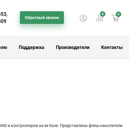
653,
0
0
Обратный звонок
509
елю
Поддержка
Производители
Контакты
ND и контроллеров на ее базе. Представлены флеш-накопители