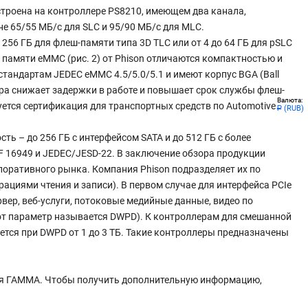
строена на контроллере PS8210, имеющем два канала,
не 65/55 МБ/с для SLC и 95/90 МБ/с для MLC.
256 ГБ для флеш-памяти типа 3D TLC или от 4 до 64 ГБ для pSLC
 памяти eMMC (рис. 2) от Phison отличаются компактностью и
тандартам JEDEC eMMC 4.5/5.0/5.1 и имеют корпус BGA (Ball
ера снижает задержки в работе и повышает срок службы флеш-
Валюта:
уется сертификация для транспортных средств по Automotive
(RUB)
Р
ь – до 256 ГБ с интерфейсом SATA и до 512 ГБ с более
 16949 и JEDEC/JESD-22. В заключение обзора продукции
поративного рынка. Компания Phison подразделяет их по
ациями чтения и записи). В первом случае для интерфейса PCIe
ер, веб-услуги, потоковые медийные данные, видео по
этот параметр называется DWPD). К контроллерам для смешанной
уется при DWPD от 1 до 3 ТБ. Такие контроллеры предназначены
ния ГАММА. Чтобы получить дополнительную информацию,