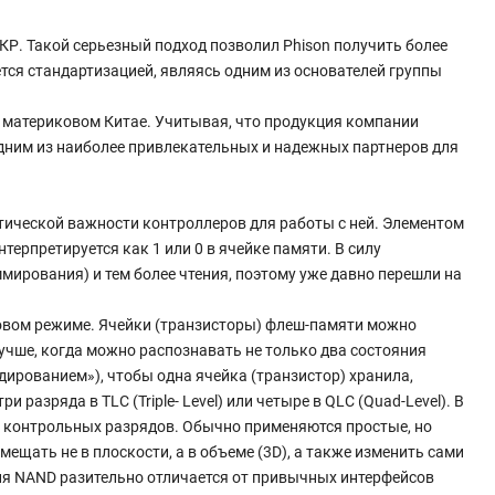
КР. Такой серьезный подход позволил Phison получить более
ется стандартизацией, являясь одним из основателей группы
и материковом Китае. Учитывая, что продукция компании
дним из наиболее привлекательных и надежных партнеров для
тической важности контроллеров для работы с ней. Элементом
ерпретируется как 1 или 0 в ячейке памяти. В силу
ирования) и тем более чтения, поэтому уже давно перешли на
новом режиме. Ячейки (транзисторы) флеш-памяти можно
лучше, когда можно распознавать не только два состояния
м кодированием»), чтобы одна ячейка (транзистор) хранила,
разряда в TLC (Triple- Level) или четыре в QLC (Quad-Level). В
 контрольных разрядов. Обычно применяются простые, но
щать не в плоскости, а в объеме (3D), а также изменить сами
ция NAND разительно отличается от привычных интерфейсов