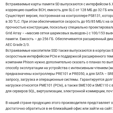
Встраиваемые карты памяти SD выпускаются с интерфейсом 6.X/
коррекцию ошибок BCH, емкость для SLC от 128 МБ до 32 ГБ или
Существует версия, построенная на контроллере PS8131, котора
в 3D TLС. При этом обеспечивается скорость до 95/85 МБ/с на
прочностью конструкции, поскольку специально проектировалис
Grid Array – «массив сетки шариковых выводов») с 100/153 в
памяти. Емкость – до 256 ГБ. Обеспечивается расширенный диап
AEC Grade 2/3.
Встраиваемые накопители SSD также выпускаются в корпусах BGA
скоростным интерфейсом PCIe и поддержкой расширенного темп
компании Phison нужно дополнительно сказать о планах по вып
способу эксплуатации на устройства с интенсивным чтением (ма
предназначены контроллеры PRE101 и PRE050, а для SATA – SR
запросу, загрузка и операционные системы. Гарантируется долг
нагрузки относятся PME101 (PCIe), а также SME100 и SME110 с
для серверов SQL, виртуализации, электронной коммерции, по
В нашей стране продукцию этого производителя представляет
достаточно обратиться в ее ближайший офис или зайти на сайт