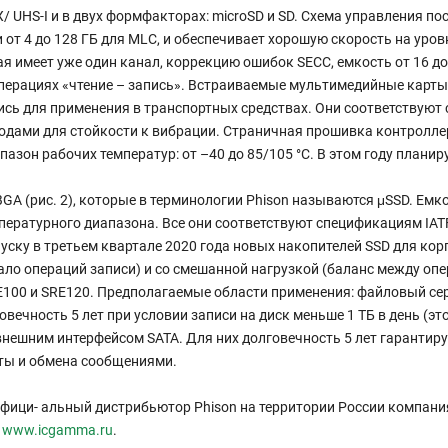
 UHS-I и в двух формфакторах: microSD и SD. Схема управления по
 от 4 до 128 ГБ для MLC, и обеспечивает хорошую скорость на уров
я имеет уже один канал, коррекцию ошибок SECC, емкость от 16 до 
 операциях «чтение – запись». Встраиваемые мультимедийные карты
ь для применения в транспортных средствах. Они соответствуют с
ыводами для стойкости к вибрации. Страничная прошивка контролл
азон рабочих температур: от –40 до 85/105 °C. В этом году планир
 (рис. 2), которые в терминологии Phison называются μSSD. Емкост
ературного диапазона. Все они соответствуют спецификациям IATF
уску в третьем квартале 2020 года новых накопителей SSD для кор
ло операций записи) и со смешанной нагрузкой (баланс между опер
E100 и SRE120. Предполагаемые области применения: файловый серв
овечность 5 лет при условии записи на диск меньше 1 ТБ в день (
 внешним интерфейсом SATA. Для них долговечность 5 лет гарантир
чты и обмена сообщениями.
 офици- альный дистрибьютор Phison на территории России компа
:
www.icgamma.ru
.