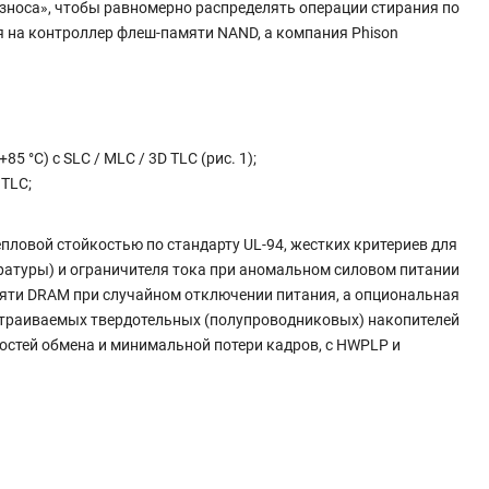
зноса», чтобы равномерно распределять операции стирания по
я на контроллер флеш-памяти NAND, а компания Phison
°C) с SLC / MLC / 3D TLC (рис. 1);
 TLC;
пловой стойкостью по стандарту UL-94, жестких критериев для
ературы) и ограничителя тока при аномальном силовом питании
мяти DRAM при случайном отключении питания, а опциональная
 встраиваемых твердотельных (полупроводниковых) накопителей
оростей обмена и минимальной потери кадров, с HWPLP и