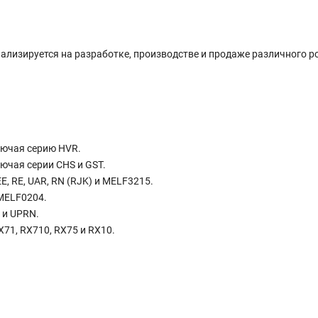
ециализируется на разработке, производстве и продаже различного 
лючая серию HVR.
ючая серии CHS и GST.
, RE, UAR, RN (RJK) и MELF3215.
MELF0204.
 и UPRN.
71, RX710, RX75 и RX10.