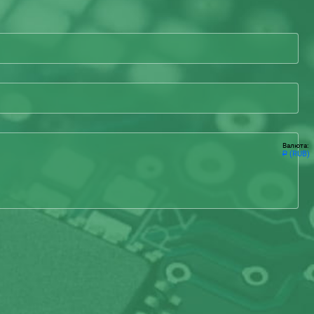
Валюта:
(RUB)
Р