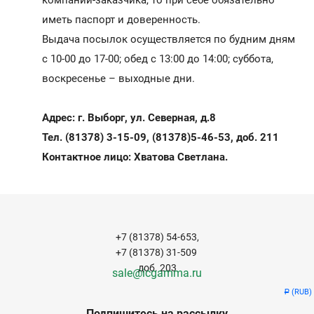
компании-заказчика, то при себе обязательно
иметь паспорт и доверенность.
Выдача посылок осуществляется по будним дням
с 10-00 до 17-00; обед с 13:00 до 14:00; суббота,
воскресенье – выходные дни.
Адрес: г. Выборг, ул. Северная, д.8
Тел. (81378) 3-15-09, (81378)5-46-53, доб. 211
Контактное лицо: Хватова Светлана.
+7 (81378) 54-653,
+7 (81378) 31-509
доб. 203
sale@icgamma.ru
(RUB)
Р
Подпишитесь на рассылку